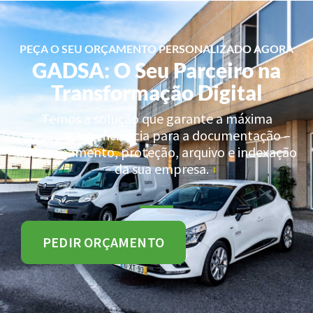
PEÇA O SEU ORÇAMENTO PERSONALIZADO AGORA
GADSA: O Seu Parceiro na
Transformação Digital
Temos a solução que garante a máxima
segurança e eficiência para a documentação –
armazenamento, proteção, arquivo e indexação
– da sua empresa.
PEDIR ORÇAMENTO