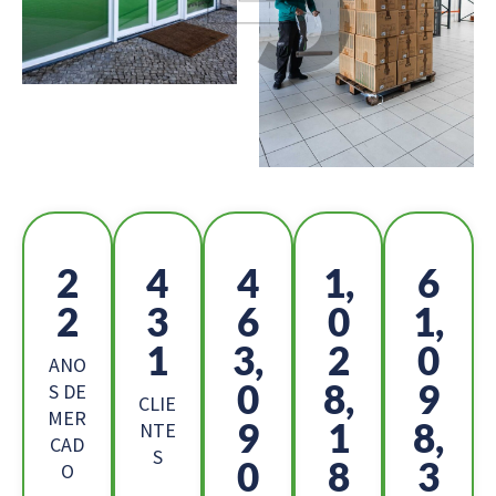
2
4
5
1,
6
5
8
2
1
8,
6
2,
6
9
ANO
8
0,
8
S DE
CLIE
MER
4
8
1,
NTE
CAD
S
2
4
8
O