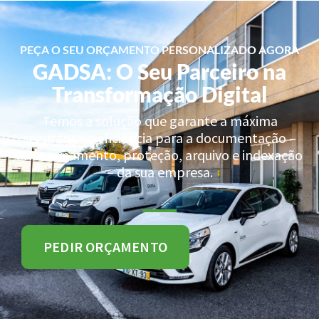
PEÇA O SEU ORÇAMENTO PERSONALIZADO AGORA
GADSA: O Seu Parceiro na
Transformação Digital
Temos a solução que garante a máxima
segurança e eficiência para a documentação –
armazenamento, proteção, arquivo e indexação
– da sua empresa.
PEDIR ORÇAMENTO