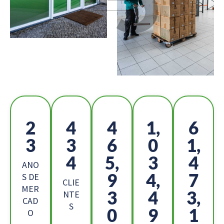
2
4
5
1,
6
6
9
2
1
9,
1
7,
7
6
ANO
9
2,
5
S DE
CLIE
MER
0
0
0,
NTE
CAD
S
7
9
1
O