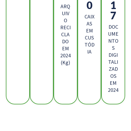
5
2
ARQ
0
UIV
CAIX
O
AS
DOC
RECI
EM
UME
CLA
CUS
NTO
DO
TÓD
S
EM
IA
DIGI
2024
TALI
(Kg)
ZAD
OS
EM
2024
Os Nossos Clientes