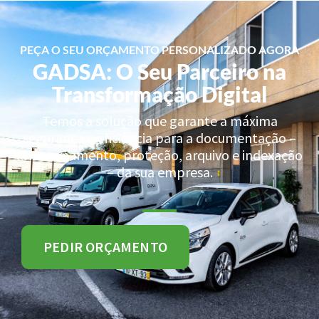
PEÇA O SEU ORÇAMENTO PERSONALIZADO AGORA
GADSA: O Seu Parceiro na
Transformação Digital
Temos a solução que garante a máxima
segurança e eficiência para a documentação –
armazenamento, proteção, arquivo e indexação
– da sua empresa.
PEDIR ORÇAMENTO