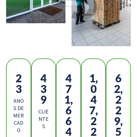
2
4
5
1,
6
5
8
1
1
8,
1
7,
4
2
ANO
2
8,
4
S DE
CLIE
MER
5
4
4,
NTE
CAD
S
6
4
8
O