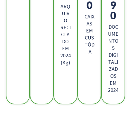
7
5
ARQ
1
UIV
CAIX
O
AS
DOC
RECI
EM
UME
CLA
CUS
NTO
DO
TÓD
S
EM
IA
DIGI
2024
TALI
(Kg)
ZAD
OS
EM
2024
Os Nossos Clientes