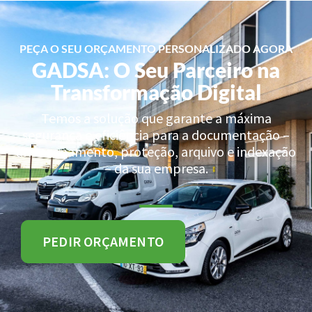
PEÇA O SEU ORÇAMENTO PERSONALIZADO AGORA
GADSA: O Seu Parceiro na
Transformação Digital
Temos a solução que garante a máxima
segurança e eficiência para a documentação –
armazenamento, proteção, arquivo e indexação
– da sua empresa.
PEDIR ORÇAMENTO