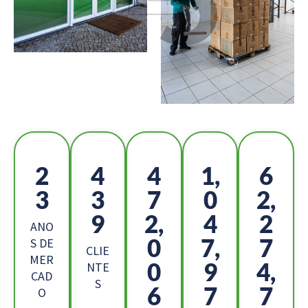
2
4
5
1,
6
6
9
2
1
9,
1
7,
7
6
ANO
8
1,
3
S DE
CLIE
MER
1
8
7,
NTE
CAD
S
3
8
6
O