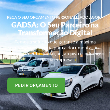
PEÇA O SEU ORÇAMENTO PERSONALIZADO AGORA
GADSA: O Seu Parceiro na
Transformação Digital
Temos a solução que garante a máxima
segurança e eficiência para a documentação –
armazenamento, proteção, arquivo e indexação
– da sua empresa.
PEDIR ORÇAMENTO