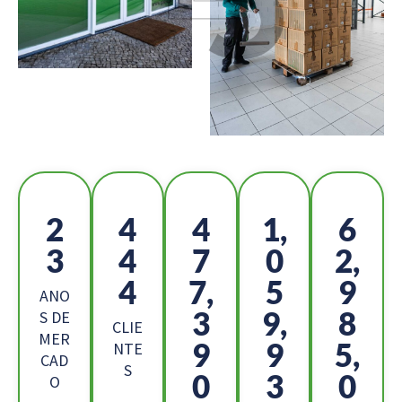
2
4
5
1,
6
5
8
2
1
8,
5
1,
5
7
ANO
0
6,
4
S DE
CLIE
MER
3
8
3,
NTE
CAD
S
7
4
7
O