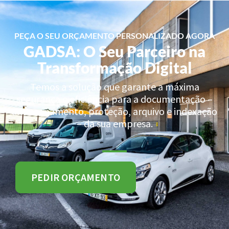
PEÇA O SEU ORÇAMENTO PERSONALIZADO AGORA
GADSA: O Seu Parceiro na
Transformação Digital
Temos a solução que garante a máxima
segurança e eficiência para a documentação –
armazenamento, proteção, arquivo e indexação
– da sua empresa.
PEDIR ORÇAMENTO