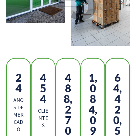
2
5
5
1,
7
6
0
3
1
0,
0
7,
9
9
ANO
7
3,
4
S DE
CLIE
MER
1
8
3,
NTE
CAD
S
3
6
9
O