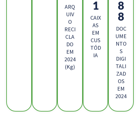
7
0
ARQ
2
UIV
CAIX
O
AS
DOC
RECI
EM
UME
CLA
CUS
NTO
DO
TÓD
S
EM
IA
DIGI
2024
TALI
(Kg)
ZAD
OS
EM
2024
Os Nossos Clientes