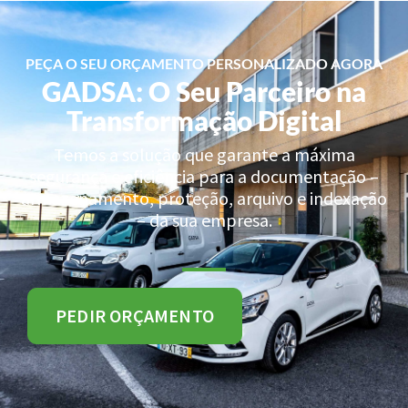
PEÇA O SEU ORÇAMENTO PERSONALIZADO AGORA
GADSA: O Seu Parceiro na
Transformação Digital
Temos a solução que garante a máxima
segurança e eficiência para a documentação –
armazenamento, proteção, arquivo e indexação
– da sua empresa.
PEDIR ORÇAMENTO