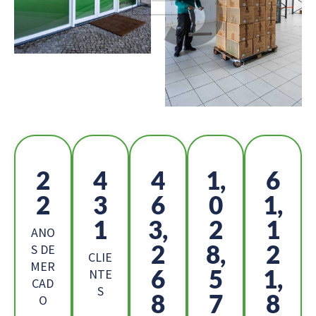
2
4
5
1,
6
5
8
2
1
9,
8
4,
6
2
ANO
5
4,
1
S DE
CLIE
MER
8
7
2,
NTE
CAD
S
9
2
2
O