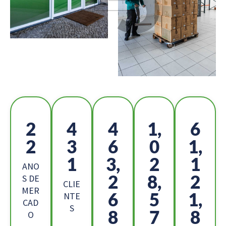
2
4
5
1,
6
5
8
2
1
8,
6
2,
6
9
ANO
8
0,
8
S DE
CLIE
MER
4
8
1,
NTE
CAD
S
2
4
8
O