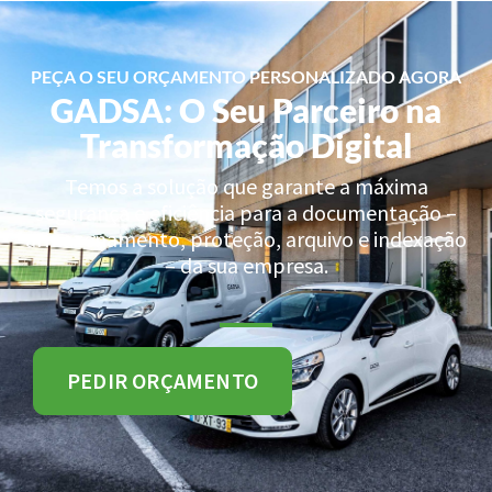
PEÇA O SEU ORÇAMENTO PERSONALIZADO AGORA
GADSA: O Seu Parceiro na
Transformação Digital
Temos a solução que garante a máxima
segurança e eficiência para a documentação –
armazenamento, proteção, arquivo e indexação
– da sua empresa.
PEDIR ORÇAMENTO