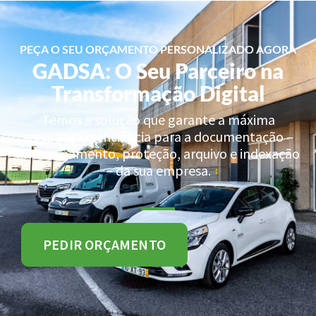
PEÇA O SEU ORÇAMENTO PERSONALIZADO AGORA
GADSA: O Seu Parceiro na
Transformação Digital
Temos a solução que garante a máxima
segurança e eficiência para a documentação –
armazenamento, proteção, arquivo e indexação
– da sua empresa.
PEDIR ORÇAMENTO