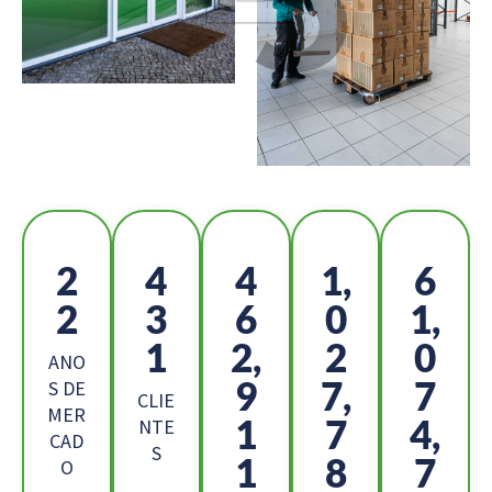
2
4
5
1,
6
5
8
2
1
8,
5
0,
5
7
ANO
9
6,
2
S DE
CLIE
MER
2
6
9,
NTE
CAD
S
9
0
4
O