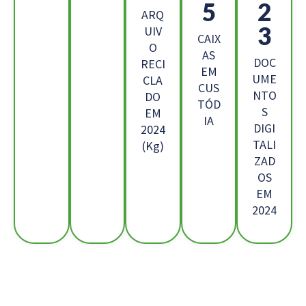
2
8
ARQ
5
UIV
CAIX
O
AS
DOC
RECI
EM
UME
CLA
CUS
NTO
DO
TÓD
S
EM
IA
DIGI
2024
TALI
(Kg)
ZAD
OS
EM
2024
Os Nossos Clientes