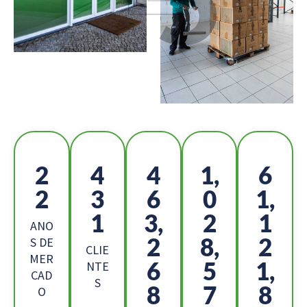
2
4
5
1,
6
5
8
2
1
9,
8
4,
6
2
ANO
6
4,
2
S DE
CLIE
MER
9
9
5,
NTE
CAD
S
0
5
6
O