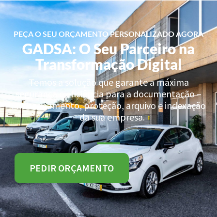
PEÇA O SEU ORÇAMENTO PERSONALIZADO AGORA
GADSA: O Seu Parceiro na
Transformação Digital
Temos a solução que garante a máxima
segurança e eficiência para a documentação –
armazenamento, proteção, arquivo e indexação
– da sua empresa.
PEDIR ORÇAMENTO