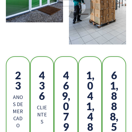
2
4
5
1,
6
5
9
2
1
9,
0
6,
6
4
ANO
2
8,
3
S DE
CLIE
MER
7
4
5,
NTE
CAD
S
7
7
0
O