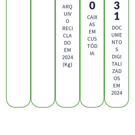
6
7
ARQ
7
UIV
CAIX
O
AS
DOC
RECI
EM
UME
CLA
CUS
NTO
DO
TÓD
S
EM
IA
DIGI
2024
TALI
(Kg)
ZAD
OS
EM
2024
Os Nossos Clientes