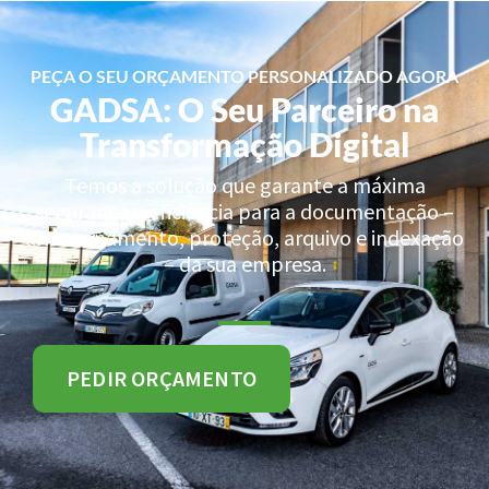
PEÇA O SEU ORÇAMENTO PERSONALIZADO AGORA
GADSA: O Seu Parceiro na
Transformação Digital
Temos a solução que garante a máxima
segurança e eficiência para a documentação –
armazenamento, proteção, arquivo e indexação
– da sua empresa.
PEDIR ORÇAMENTO