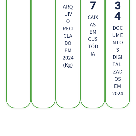
9
0
ARQ
3
UIV
CAIX
O
AS
DOC
RECI
EM
UME
CLA
CUS
NTO
DO
TÓD
S
EM
IA
DIGI
2024
TALI
(Kg)
ZAD
OS
EM
2024
Os Nossos Clientes