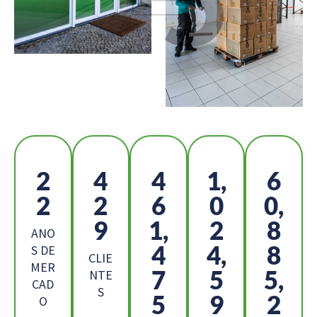
2
4
5
1,
6
5
8
2
1
8,
4
0,
5
6
ANO
0
4,
1
S DE
CLIE
MER
5
6
4,
NTE
CAD
S
9
6
6
O