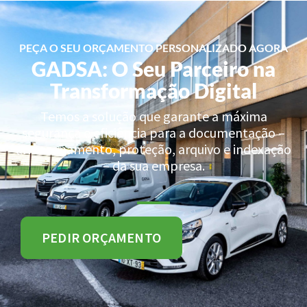
PEÇA O SEU ORÇAMENTO PERSONALIZADO AGORA
GADSA: O Seu Parceiro na
Transformação Digital
Temos a solução que garante a máxima
segurança e eficiência para a documentação –
armazenamento, proteção, arquivo e indexação
– da sua empresa.
PEDIR ORÇAMENTO