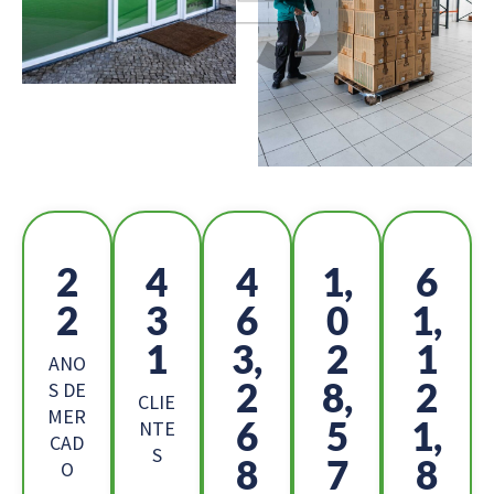
2
4
5
1,
6
5
8
2
1
9,
8
4,
6
2
ANO
5
4,
1
S DE
CLIE
MER
8
7
2,
NTE
CAD
S
9
2
2
O