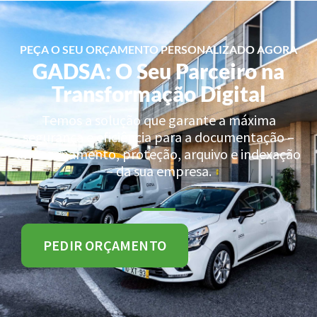
PEÇA O SEU ORÇAMENTO PERSONALIZADO AGORA
GADSA: O Seu Parceiro na
Transformação Digital
Temos a solução que garante a máxima
segurança e eficiência para a documentação –
armazenamento, proteção, arquivo e indexação
– da sua empresa.
PEDIR ORÇAMENTO