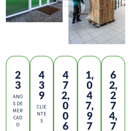
2
4
5
1,
6
6
9
2
1
9,
3
9,
7
8
ANO
5
5,
6
S DE
CLIE
MER
6
7
9,
NTE
CAD
S
9
8
3
O