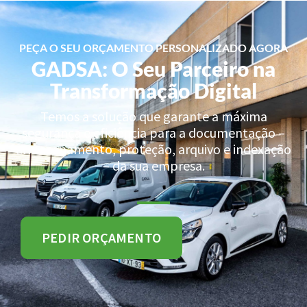
PEÇA O SEU ORÇAMENTO PERSONALIZADO AGORA
GADSA: O Seu Parceiro na
Transformação Digital
Temos a solução que garante a máxima
segurança e eficiência para a documentação –
armazenamento, proteção, arquivo e indexação
– da sua empresa.
PEDIR ORÇAMENTO