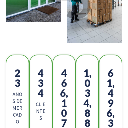
2
4
5
1,
6
5
8
2
1
9,
8
4,
6
2
ANO
7
5,
3
S DE
CLIE
MER
9
1
8,
NTE
CAD
S
0
7
9
O