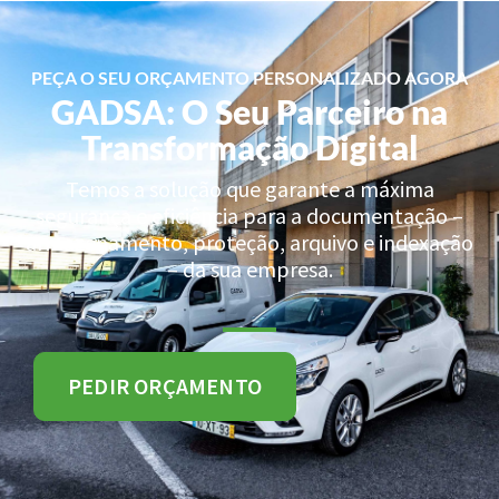
PEÇA O SEU ORÇAMENTO PERSONALIZADO AGORA
GADSA: O Seu Parceiro na
Transformação Digital
Temos a solução que garante a máxima
segurança e eficiência para a documentação –
armazenamento, proteção, arquivo e indexação
– da sua empresa.
PEDIR ORÇAMENTO