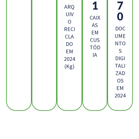
5
0
ARQ
5
UIV
CAIX
O
AS
DOC
RECI
EM
UME
CLA
CUS
NTO
DO
TÓD
S
EM
IA
DIGI
2024
TALI
(Kg)
ZAD
OS
EM
2024
Os Nossos Clientes