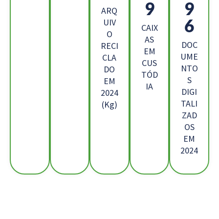
6
2
ARQ
5
UIV
CAIX
O
AS
DOC
RECI
EM
UME
CLA
CUS
NTO
DO
TÓD
S
EM
IA
DIGI
2024
TALI
(Kg)
ZAD
OS
EM
2024
Os Nossos Clientes