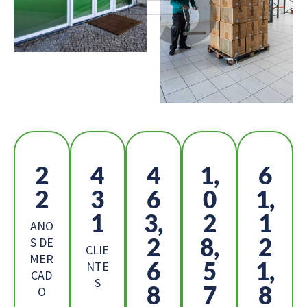
2
4
5
1,
6
5
8
2
1
9,
7
3,
6
1
ANO
8
3,
1
S DE
CLIE
MER
7
1
8,
NTE
CAD
S
7
4
3
O