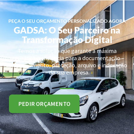
PEÇA O SEU ORÇAMENTO PERSONALIZADO AGORA
GADSA: O Seu Parceiro na
Transformação Digital
Temos a solução que garante a máxima
segurança e eficiência para a documentação –
armazenamento, proteção, arquivo e indexação
– da sua empresa.
PEDIR ORÇAMENTO