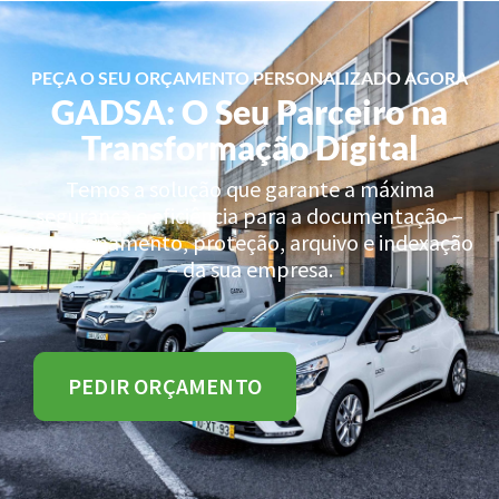
PEÇA O SEU ORÇAMENTO PERSONALIZADO AGORA
GADSA: O Seu Parceiro na
Transformação Digital
Temos a solução que garante a máxima
segurança e eficiência para a documentação –
armazenamento, proteção, arquivo e indexação
– da sua empresa.
PEDIR ORÇAMENTO