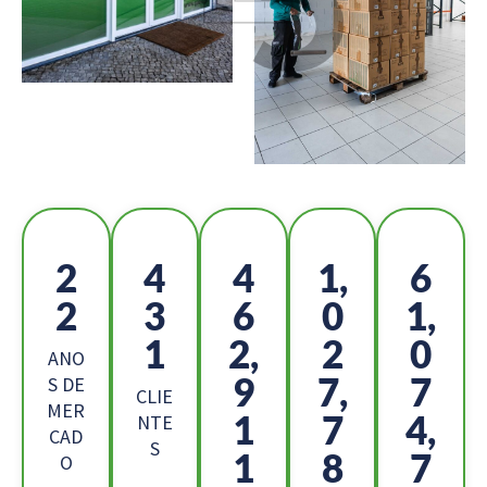
2
4
5
1,
6
5
7
1
1
7,
9
5,
4
9
ANO
2
4,
8
S DE
CLIE
MER
8
0
4,
NTE
CAD
S
0
6
1
O