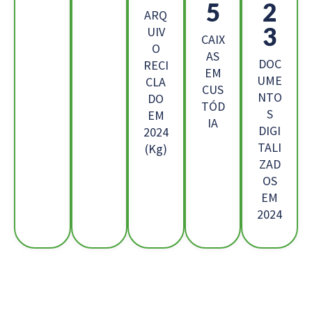
0
9
ARQ
1
UIV
CAIX
O
AS
DOC
RECI
EM
UME
CLA
CUS
NTO
DO
TÓD
S
EM
IA
DIGI
2024
TALI
(Kg)
ZAD
OS
EM
2024
Os Nossos Clientes