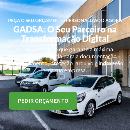
PEÇA O SEU ORÇAMENTO PERSONALIZADO AGORA
GADSA: O Seu Parceiro na
Transformação Digital
Temos a solução que garante a máxima
segurança e eficiência para a documentação –
armazenamento, proteção, arquivo e indexação
– da sua empresa.
PEDIR ORÇAMENTO