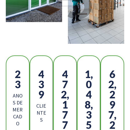
2
4
5
1,
6
6
9
2
1
9,
1
7,
7
6
ANO
8
1,
3
S DE
CLIE
MER
1
8
7,
NTE
CAD
S
3
8
6
O