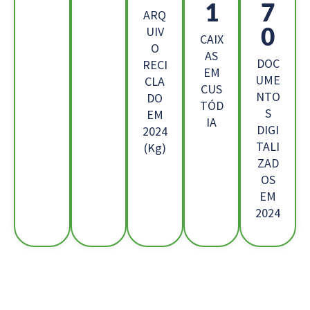
3
5
ARQ
1
UIV
CAIX
O
AS
DOC
RECI
EM
UME
CLA
CUS
NTO
DO
TÓD
S
EM
IA
DIGI
2024
TALI
(Kg)
ZAD
OS
EM
2024
Os Nossos Clientes