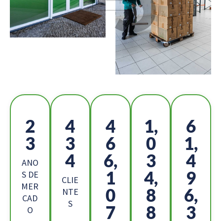
2
4
5
1,
6
5
8
2
1
9,
8
4,
6
1
ANO
4
4,
9
S DE
CLIE
MER
8
5
8,
NTE
CAD
S
8
0
9
O