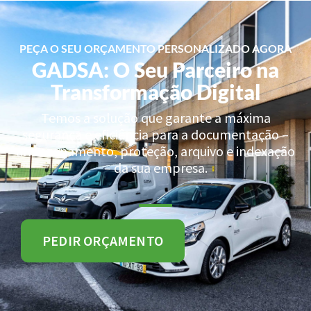
PEÇA O SEU ORÇAMENTO PERSONALIZADO AGORA
GADSA: O Seu Parceiro na
Transformação Digital
Temos a solução que garante a máxima
segurança e eficiência para a documentação –
armazenamento, proteção, arquivo e indexação
– da sua empresa.
PEDIR ORÇAMENTO