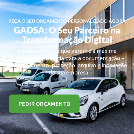
PEÇA O SEU ORÇAMENTO PERSONALIZADO AGORA
GADSA: O Seu Parceiro na
Transformação Digital
Temos a solução que garante a máxima
segurança e eficiência para a documentação –
armazenamento, proteção, arquivo e indexação
– da sua empresa.
PEDIR ORÇAMENTO