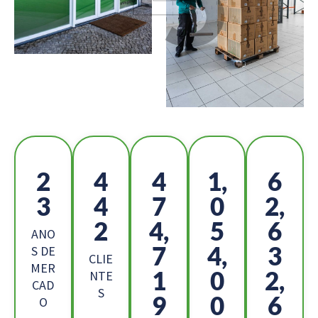
2
4
5
1,
6
6
9
2
1
9,
1
7,
7
6
ANO
8
1,
3
S DE
CLIE
MER
1
8
7,
NTE
CAD
S
3
8
6
O