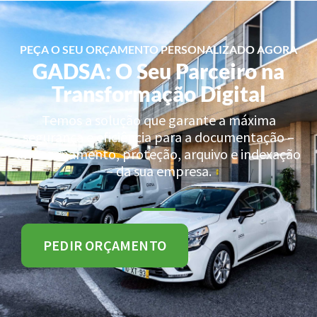
PEÇA O SEU ORÇAMENTO PERSONALIZADO AGORA
GADSA: O Seu Parceiro na
Transformação Digital
Temos a solução que garante a máxima
segurança e eficiência para a documentação –
armazenamento, proteção, arquivo e indexação
– da sua empresa.
PEDIR ORÇAMENTO