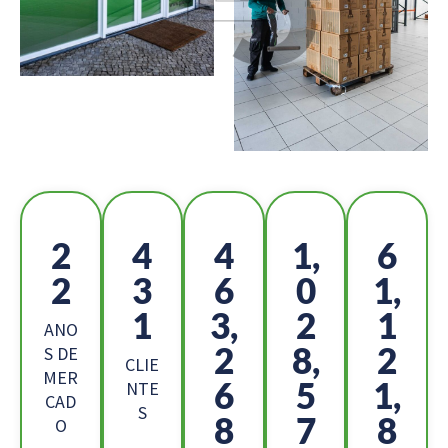
2
4
5
1,
6
5
8
2
1
9,
8
4,
6
2
ANO
5
4,
1
S DE
CLIE
MER
8
7
2,
NTE
CAD
S
9
2
2
O