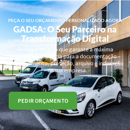
PEÇA O SEU ORÇAMENTO PERSONALIZADO AGORA
GADSA: O Seu Parceiro na
Transformação Digital
Temos a solução que garante a máxima
segurança e eficiência para a documentação –
armazenamento, proteção, arquivo e indexação
– da sua empresa.
PEDIR ORÇAMENTO