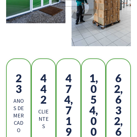
2
4
5
1,
6
6
9
2
1
9,
3
9,
7
8
ANO
5
5,
6
S DE
CLIE
MER
6
7
9,
NTE
CAD
S
9
8
3
O