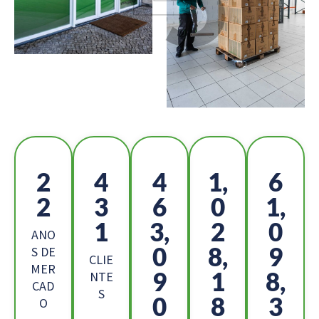
2
4
5
1,
6
5
8
2
1
8,
6
2,
6
9
ANO
8
0,
8
S DE
CLIE
MER
4
8
1,
NTE
CAD
S
2
4
8
O