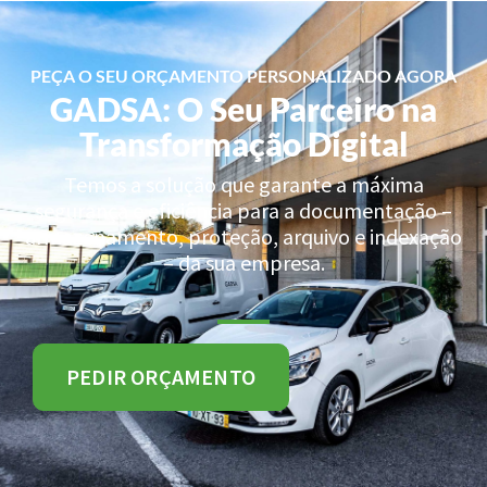
PEÇA O SEU ORÇAMENTO PERSONALIZADO AGORA
GADSA: O Seu Parceiro na
Transformação Digital
Temos a solução que garante a máxima
segurança e eficiência para a documentação –
armazenamento, proteção, arquivo e indexação
– da sua empresa.
PEDIR ORÇAMENTO