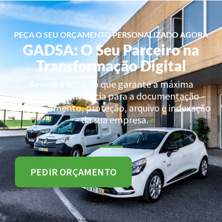
PEÇA O SEU ORÇAMENTO PERSONALIZADO AGORA
GADSA: O Seu Parceiro na
Transformação Digital
Temos a solução que garante a máxima
segurança e eficiência para a documentação –
armazenamento, proteção, arquivo e indexação
– da sua empresa.
PEDIR ORÇAMENTO