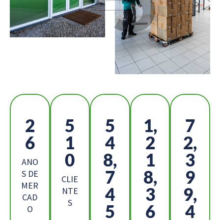
2
5
5
1,
7
6
1
4
2
2,
0
8,
1
3
ANO
7
8,
9
S DE
CLIE
MER
4
3
9,
NTE
CAD
S
5
6
4
O