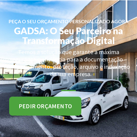
PEÇA O SEU ORÇAMENTO PERSONALIZADO AGORA
GADSA: O Seu Parceiro na
Transformação Digital
Temos a solução que garante a máxima
segurança e eficiência para a documentação –
armazenamento, proteção, arquivo e indexação
– da sua empresa.
PEDIR ORÇAMENTO