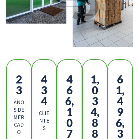
2
4
5
1,
6
5
8
2
1
9,
8
4,
6
2
ANO
5
4,
1
S DE
CLIE
MER
8
7
2,
NTE
CAD
S
9
2
2
O