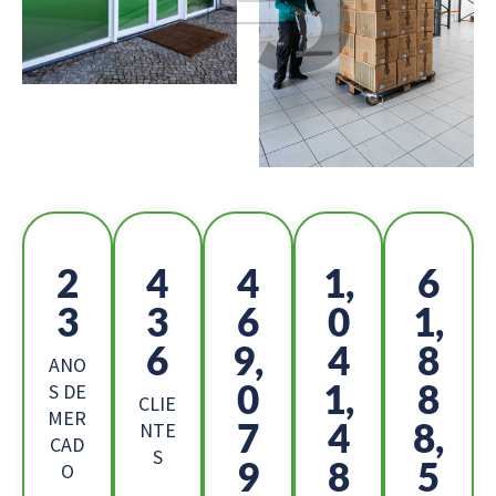
2
4
5
1,
6
5
9
2
1
9,
0
6,
6
4
ANO
1
8,
2
S DE
CLIE
MER
8
2
2,
NTE
CAD
S
0
5
1
O