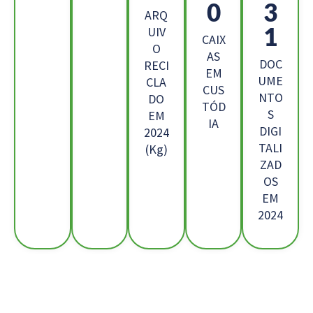
9
8
ARQ
6
UIV
CAIX
O
AS
DOC
RECI
EM
UME
CLA
CUS
NTO
DO
TÓD
S
EM
IA
DIGI
2024
TALI
(Kg)
ZAD
OS
EM
2024
Os Nossos Clientes