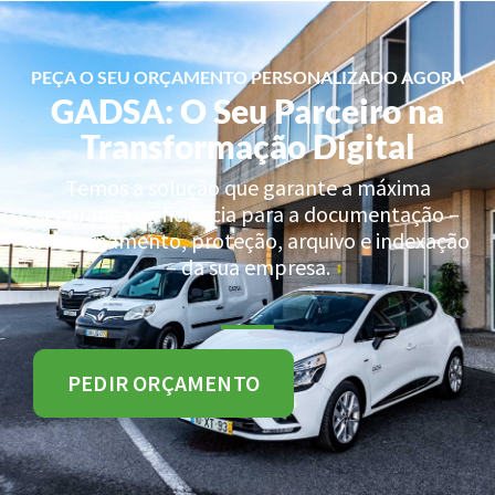
PEÇA O SEU ORÇAMENTO PERSONALIZADO AGORA
GADSA: O Seu Parceiro na
Transformação Digital
Temos a solução que garante a máxima
segurança e eficiência para a documentação –
armazenamento, proteção, arquivo e indexação
– da sua empresa.
PEDIR ORÇAMENTO