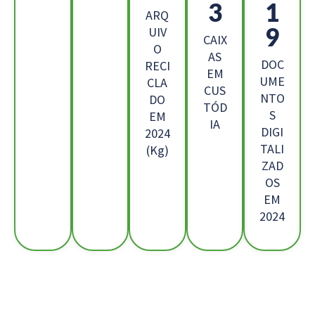
2
3
ARQ
0
UIV
CAIX
O
AS
DOC
RECI
EM
UME
CLA
CUS
NTO
DO
TÓD
S
EM
IA
DIGI
2024
TALI
(Kg)
ZAD
OS
EM
2024
Os Nossos Clientes