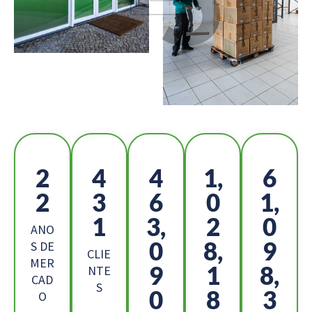
2
4
5
1,
6
5
8
1
1
7,
0
5,
4
9
ANO
3
4,
9
S DE
CLIE
MER
9
3
9,
NTE
CAD
S
8
2
7
O