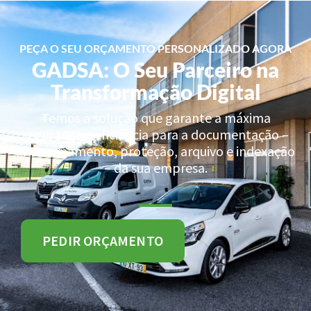
PEÇA O SEU ORÇAMENTO PERSONALIZADO AGORA
GADSA: O Seu Parceiro na
Transformação Digital
Temos a solução que garante a máxima
segurança e eficiência para a documentação –
armazenamento, proteção, arquivo e indexação
– da sua empresa.
PEDIR ORÇAMENTO