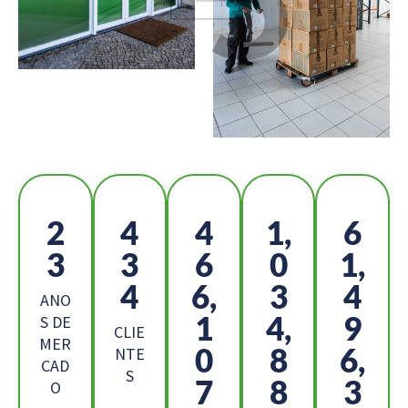
2
4
5
1,
6
5
8
2
1
9,
8
4,
6
2
ANO
5
4,
1
S DE
CLIE
MER
8
7
2,
NTE
CAD
S
9
2
2
O