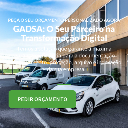
PEÇA O SEU ORÇAMENTO PERSONALIZADO AGORA
GADSA: O Seu Parceiro na
Transformação Digital
Temos a solução que garante a máxima
segurança e eficiência para a documentação –
armazenamento, proteção, arquivo e indexação
– da sua empresa.
PEDIR ORÇAMENTO