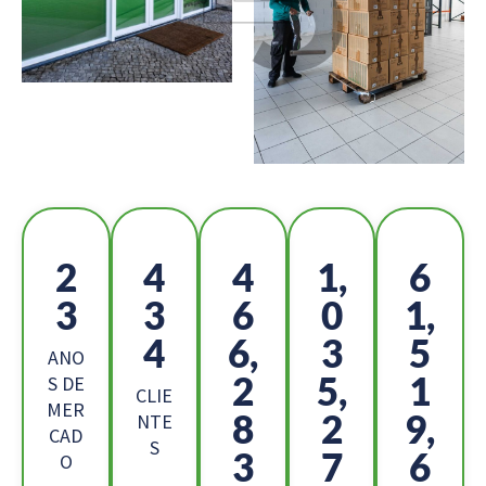
2
4
5
1,
6
5
8
2
1
9,
8
4,
6
2
ANO
6
4,
2
S DE
CLIE
MER
9
9
5,
NTE
CAD
S
0
5
6
O