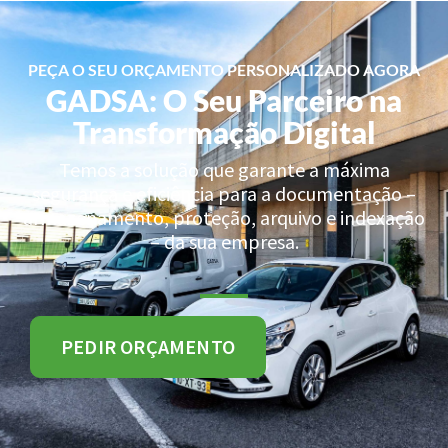
PEÇA O SEU ORÇAMENTO PERSONALIZADO AGORA
GADSA: O Seu Parceiro na
Transformação Digital
Temos a solução que garante a máxima
segurança e eficiência para a documentação –
armazenamento, proteção, arquivo e indexação
– da sua empresa.
PEDIR ORÇAMENTO