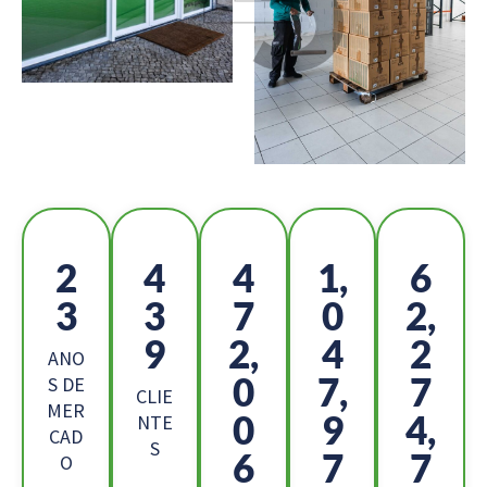
2
4
5
1,
6
6
9
2
1
9,
3
9,
7
8
ANO
4
5,
5
S DE
CLIE
MER
7
5
7,
NTE
CAD
S
8
8
3
O