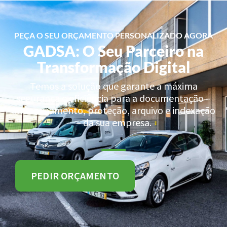
PEÇA O SEU ORÇAMENTO PERSONALIZADO AGORA
GADSA: O Seu Parceiro na
Transformação Digital
Temos a solução que garante a máxima
segurança e eficiência para a documentação –
armazenamento, proteção, arquivo e indexação
– da sua empresa.
PEDIR ORÇAMENTO