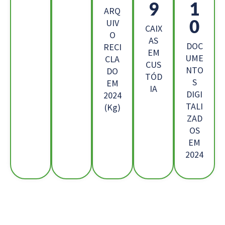
3
7
ARQ
4
UIV
CAIX
O
AS
DOC
RECI
EM
UME
CLA
CUS
NTO
DO
TÓD
S
EM
IA
DIGI
2024
TALI
(Kg)
ZAD
OS
EM
2024
Os Nossos Clientes