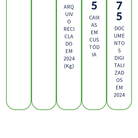
0
3
ARQ
3
UIV
CAIX
O
AS
DOC
RECI
EM
UME
CLA
CUS
NTO
DO
TÓD
S
EM
IA
DIGI
2024
TALI
(Kg)
ZAD
OS
EM
2024
Os Nossos Clientes