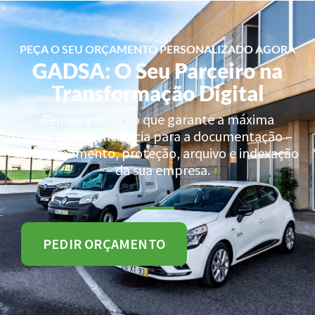
PEÇA O SEU ORÇAMENTO PERSONALIZADO AGORA
GADSA: O Seu Parceiro na
Transformação Digital
Temos a solução que garante a máxima
segurança e eficiência para a documentação –
armazenamento, proteção, arquivo e indexação
– da sua empresa.
PEDIR ORÇAMENTO