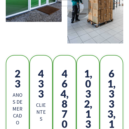
2
4
5
1,
6
5
7
1
1
7,
7
3,
3
7
ANO
1
9,
0
S DE
CLIE
MER
2
2
0,
NTE
CAD
S
7
8
1
O