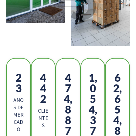
2
4
5
1,
7
6
9
3
1
0,
4
1,
7
0
ANO
1
9,
7
S DE
CLIE
MER
6
3
9,
NTE
CAD
S
3
2
7
O