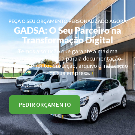
PEÇA O SEU ORÇAMENTO PERSONALIZADO AGORA
GADSA: O Seu Parceiro na
Transformação Digital
Temos a solução que garante a máxima
segurança e eficiência para a documentação –
armazenamento, proteção, arquivo e indexação
– da sua empresa.
PEDIR ORÇAMENTO