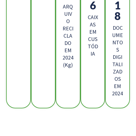
5
3
ARQ
5
UIV
CAIX
O
AS
DOC
RECI
EM
UME
CLA
CUS
NTO
DO
TÓD
S
EM
IA
DIGI
2024
TALI
(Kg)
ZAD
OS
EM
2024
Os Nossos Clientes