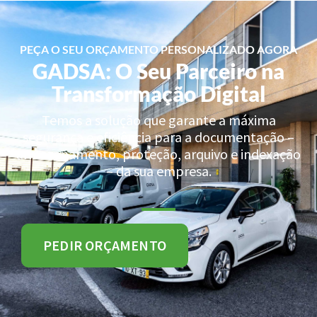
PEÇA O SEU ORÇAMENTO PERSONALIZADO AGORA
GADSA: O Seu Parceiro na
Transformação Digital
Temos a solução que garante a máxima
segurança e eficiência para a documentação –
armazenamento, proteção, arquivo e indexação
– da sua empresa.
PEDIR ORÇAMENTO