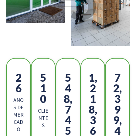
2
5
5
1,
7
6
1
4
2
2,
0
8,
1
3
ANO
7
8,
9
S DE
CLIE
MER
4
3
9,
NTE
CAD
S
5
6
4
O