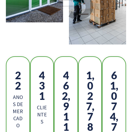
2
4
5
1,
6
5
8
1
1
8,
3
9,
5
4
ANO
1
2,
9
S DE
CLIE
MER
7
7
8,
NTE
CAD
S
5
0
0
O