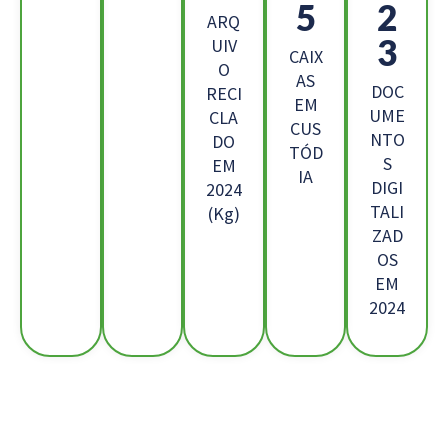
8
4
ARQ
9
UIV
CAIX
O
AS
DOC
RECI
EM
UME
CLA
CUS
NTO
DO
TÓD
S
EM
IA
DIGI
2024
TALI
(Kg)
ZAD
OS
EM
2024
Os Nossos Clientes