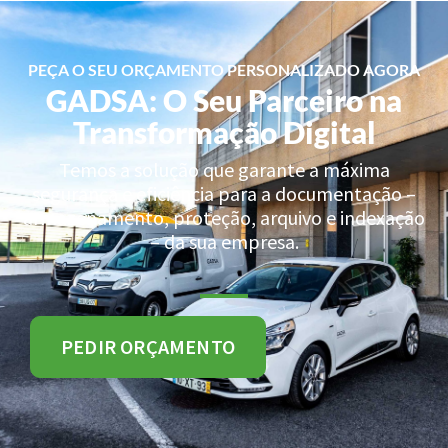
PEÇA O SEU ORÇAMENTO PERSONALIZADO AGORA
GADSA: O Seu Parceiro na
Transformação Digital
Temos a solução que garante a máxima
segurança e eficiência para a documentação –
armazenamento, proteção, arquivo e indexação
– da sua empresa.
PEDIR ORÇAMENTO