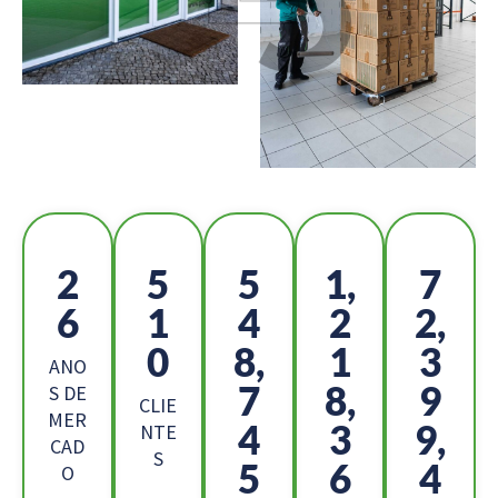
2
5
5
1,
7
6
1
4
2
2,
0
8,
1
3
ANO
7
8,
9
S DE
CLIE
MER
4
3
9,
NTE
CAD
S
5
6
4
O