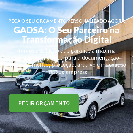
PEÇA O SEU ORÇAMENTO PERSONALIZADO AGORA
GADSA: O Seu Parceiro na
Transformação Digital
Temos a solução que garante a máxima
segurança e eficiência para a documentação –
armazenamento, proteção, arquivo e indexação
– da sua empresa.
PEDIR ORÇAMENTO