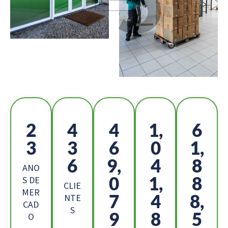
2
4
5
1,
6
6
9
2
1
9,
2
9,
7
7
ANO
0
4,
9
S DE
CLIE
MER
2
5
7,
NTE
CAD
S
2
7
2
O