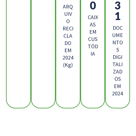
1
2
ARQ
8
UIV
CAIX
O
AS
DOC
RECI
EM
UME
CLA
CUS
NTO
DO
TÓD
S
EM
IA
DIGI
2024
TALI
(Kg)
ZAD
OS
EM
2024
Os Nossos Clientes