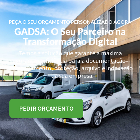
PEÇA O SEU ORÇAMENTO PERSONALIZADO AGORA
GADSA: O Seu Parceiro na
Transformação Digital
Temos a solução que garante a máxima
segurança e eficiência para a documentação –
armazenamento, proteção, arquivo e indexação
– da sua empresa.
PEDIR ORÇAMENTO