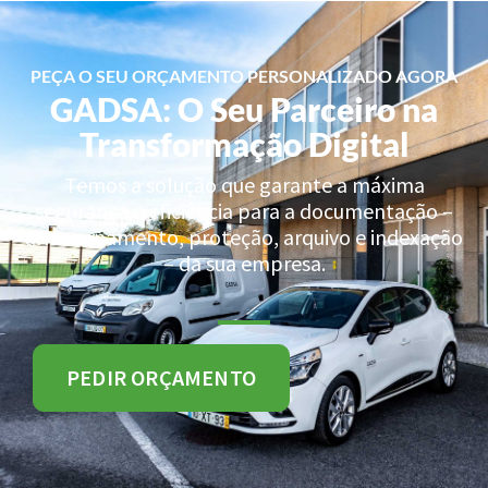
PEÇA O SEU ORÇAMENTO PERSONALIZADO AGORA
GADSA: O Seu Parceiro na
Transformação Digital
Temos a solução que garante a máxima
segurança e eficiência para a documentação –
armazenamento, proteção, arquivo e indexação
– da sua empresa.
PEDIR ORÇAMENTO