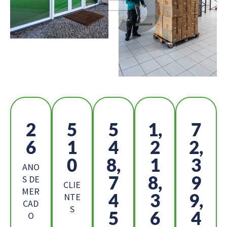
2
5
5
1,
7
6
1
4
2
2,
0
8,
1
3
ANO
7
8,
9
S DE
CLIE
MER
4
3
9,
NTE
CAD
S
5
6
4
O