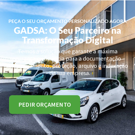
PEÇA O SEU ORÇAMENTO PERSONALIZADO AGORA
GADSA: O Seu Parceiro na
Transformação Digital
Temos a solução que garante a máxima
segurança e eficiência para a documentação –
armazenamento, proteção, arquivo e indexação
– da sua empresa.
PEDIR ORÇAMENTO