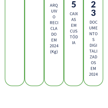
4
7
ARQ
1
UIV
CAIX
O
AS
DOC
RECI
EM
UME
CLA
CUS
NTO
DO
TÓD
S
EM
IA
DIGI
2024
TALI
(Kg)
ZAD
OS
EM
2024
Os Nossos Clientes