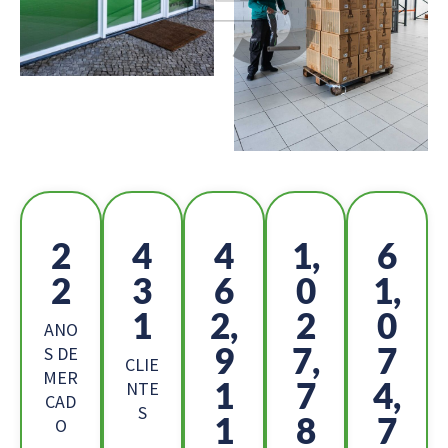
2
4
4
1,
6
4
5
9
0
4,
6
0,
8
7
ANO
5
9,
2
S DE
CLIE
MER
6
1
3,
NTE
CAD
S
5
8
2
O