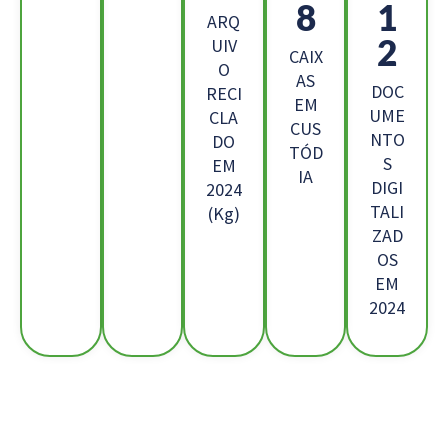
5
4
ARQ
4
UIV
CAIX
O
AS
DOC
RECI
EM
UME
CLA
CUS
NTO
DO
TÓD
S
EM
IA
DIGI
2024
TALI
(Kg)
ZAD
OS
EM
2024
Os Nossos Clientes