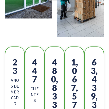
2
4
5
1,
7
6
9
3
1
0,
6
3,
8
4
ANO
6
4,
1
S DE
CLIE
MER
7
8
0,
NTE
CAD
S
2
9
7
O