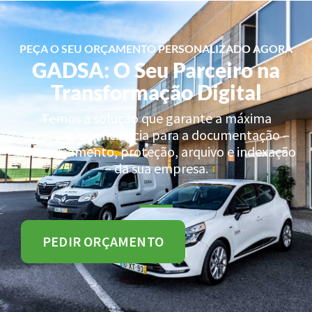
PEÇA O SEU ORÇAMENTO PERSONALIZADO AGORA
GADSA: O Seu Parceiro na
Transformação Digital
Temos a solução que garante a máxima
segurança e eficiência para a documentação –
armazenamento, proteção, arquivo e indexação
– da sua empresa.
PEDIR ORÇAMENTO