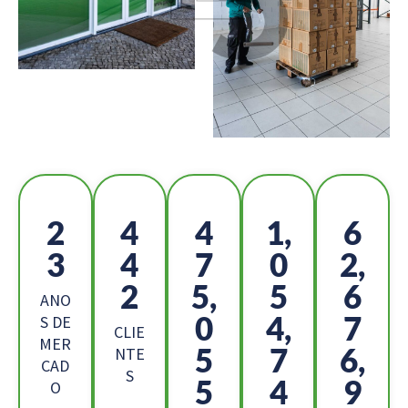
2
4
5
1,
7
6
9
3
1
0,
4
0,
7
0
ANO
8
8,
3
S DE
CLIE
MER
1
5
3,
NTE
CAD
S
5
5
7
O