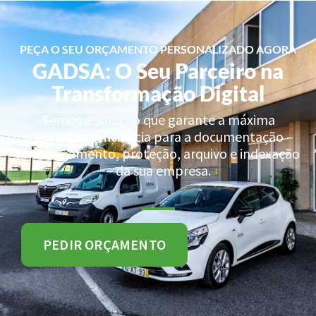
PEÇA O SEU ORÇAMENTO PERSONALIZADO AGORA
GADSA: O Seu Parceiro na
Transformação Digital
Temos a solução que garante a máxima
segurança e eficiência para a documentação –
armazenamento, proteção, arquivo e indexação
– da sua empresa.
PEDIR ORÇAMENTO