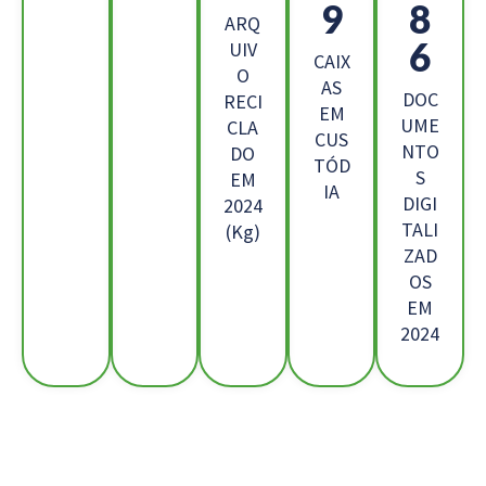
1
3
ARQ
9
UIV
CAIX
O
AS
DOC
RECI
EM
UME
CLA
CUS
NTO
DO
TÓD
S
EM
IA
DIGI
2024
TALI
(Kg)
ZAD
OS
EM
2024
Os Nossos Clientes