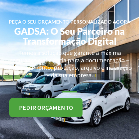
PEÇA O SEU ORÇAMENTO PERSONALIZADO AGORA
GADSA: O Seu Parceiro na
Transformação Digital
Temos a solução que garante a máxima
segurança e eficiência para a documentação –
armazenamento, proteção, arquivo e indexação
– da sua empresa.
PEDIR ORÇAMENTO