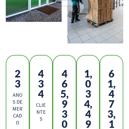
2
4
5
1,
6
5
7
0
1
7,
4
9,
3
1
ANO
2
0,
9
S DE
CLIE
MER
7
7
1,
NTE
CAD
S
4
2
6
O