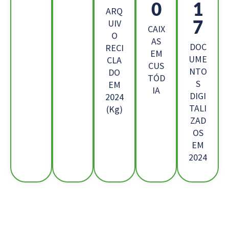
4
9
ARQ
1
UIV
CAIX
O
AS
DOC
RECI
EM
UME
CLA
CUS
NTO
DO
TÓD
S
EM
IA
DIGI
2024
TALI
(Kg)
ZAD
OS
EM
2024
Os Nossos Clientes