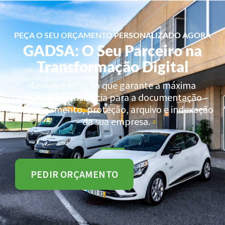
PEÇA O SEU ORÇAMENTO PERSONALIZADO AGORA
GADSA: O Seu Parceiro na
Transformação Digital
Temos a solução que garante a máxima
segurança e eficiência para a documentação –
armazenamento, proteção, arquivo e indexação
– da sua empresa.
PEDIR ORÇAMENTO