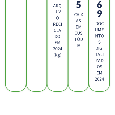
1
2
ARQ
3
UIV
CAIX
O
AS
DOC
RECI
EM
UME
CLA
CUS
NTO
DO
TÓD
S
EM
IA
DIGI
2024
TALI
(Kg)
ZAD
OS
EM
2024
Os Nossos Clientes