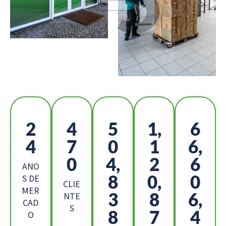
2
5
5
1,
7
6
0
4
2
1,
5
2,
0
5
ANO
4
4,
6
S DE
CLIE
MER
0
2
2,
NTE
CAD
S
4
8
7
O