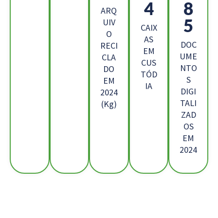
6
3
ARQ
5
UIV
CAIX
O
AS
DOC
RECI
EM
UME
CLA
CUS
NTO
DO
TÓD
S
EM
IA
DIGI
2024
TALI
(Kg)
ZAD
OS
EM
2024
Os Nossos Clientes