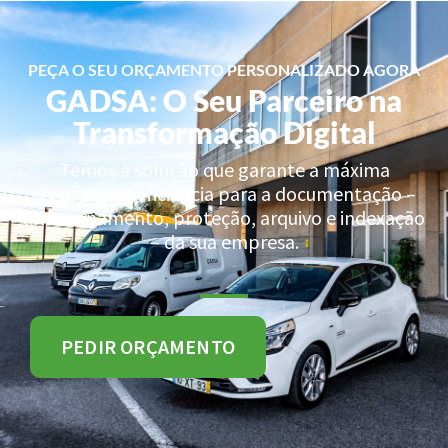
PEÇA O SEU ORÇAMENTO PERSONALIZADO AGORA
GADSA: O Seu Parceiro na
Transformação Digital
Temos a solução que garante a máxima
segurança e eficiência para a documentação –
armazenamento, proteção, arquivo e indexação
– da sua empresa.
PEDIR ORÇAMENTO