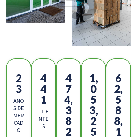
2
4
5
1,
6
6
9
2
1
9,
1
7,
7
6
ANO
6
1,
1
S DE
CLIE
MER
2
4
2,
NTE
CAD
S
4
6
7
O