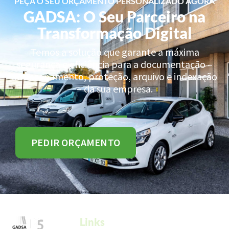
PEÇA O SEU ORÇAMENTO PERSONALIZADO AGORA
GADSA: O Seu Parceiro na
Transformação Digital
Temos a solução que garante a máxima
segurança e eficiência para a documentação –
armazenamento, proteção, arquivo e indexação
– da sua empresa.
PEDIR ORÇAMENTO
Links