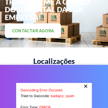
TRANSFORME A GESTÃO
DOCUMENTAL DA SUA
EMPRESA!
CONTACTAR AGORA
Localizações
×
Geocoding Error Occured.
Tried to Geocode:
badajoz, spain
Error Type:
ERROR