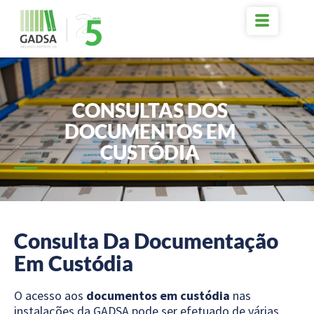
Skip
to
content
CONSULTAS DOS
DOCUMENTOS EM
CUSTÓDIA
Consulta Da Documentação
Em Custódia
O acesso aos
documentos em custódia
nas
instalações da GADSA pode ser efetuado de várias